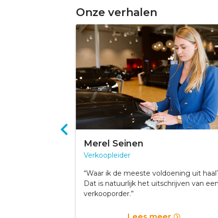
Onze verhalen
Merel Seinen
Verkoopleider
 kans om door te
“Waar ik de meeste voldoening uit haal
t echt bij je
Dat is natuurlijk het uitschrijven van ee
lezier in mijn
verkooporder.”
r
Lees meer