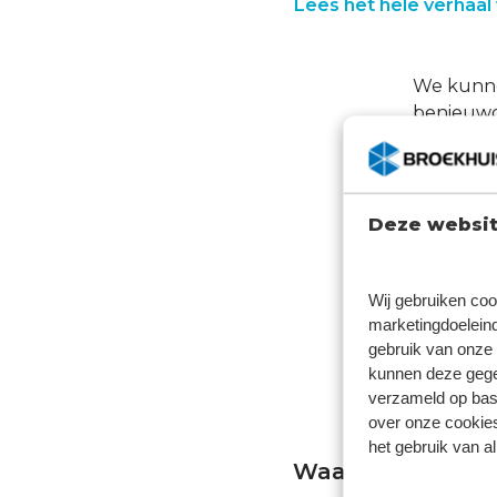
Lees het hele verhaal
We kunnen
benieuwd 
Comm
Admin
Klant
Deze websit
Recep
Mana
Wij gebruiken coo
Houd jij
marketingdoeleind
grote kla
gebruik van onze 
borrels e
kunnen deze gegev
opleiding
verzameld op basi
over onze cookies
het gebruik van a
Waarom Gerson b