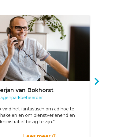
erjan van Bokhorst
Stephan Gr
agenparkbeheerder
Voorman
k vind het fantastisch om ad hoc te
“Mijn werkzaam
chakelen en om dienstverlenend en
Autotechnicus z
ministratief bezig te zijn.”
L
Lees meer