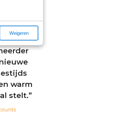
 de klant.
rijder die
Weigeren
van de
heerder
 nieuwe
estijds
een warm
l stelt.”
counts