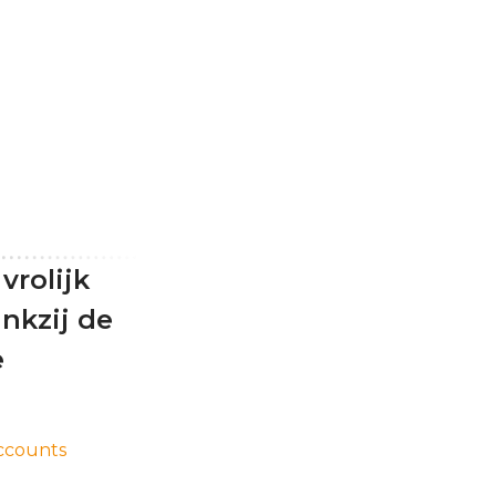
vrolijk
nkzij de
e
ccounts