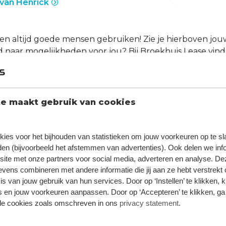
 van Henrick
 altijd goede mensen gebruiken! Zie je hierboven jouw 
naar mogelijkheden voor jou? Bij Broekhuis Lease vind 
erciële functies
istratieve functies
enservice functies
e maakt gebruik van cookies
tie / front office functies
gement functies
kies voor het bijhouden van statistieken om jouw voorkeuren op te s
 ervan om
net
iets harder voor de klant te lopen, zodat de
en (bijvoorbeeld het afstemmen van advertenties). Ook delen we inf
ntportefeuilles? Werk je graag met een team vol leuke 
site met onze partners voor social media, adverteren en analyse. De
n leuke uitjes? Wil je graag samen met jouw werkgever i
ens combineren met andere informatie die jij aan ze hebt verstrekt 
 te volgen? Kom dan werken bij Broekhuis Lease!
s van jouw gebruik van hun services. Door op ‘Instellen’ te klikken, 
 en jouw voorkeuren aanpassen. Door op ‘Accepteren’ te klikken, ga
lle cookies zoals omschreven in ons
privacy statement
.
ij Broekhuis werkt