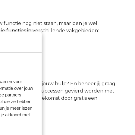
functie nog niet staan, maar ben je wel
je functies in verschillende vakgebieden:
laan en voor
ze verrast is door jouw hulp? En beheer jij graag
ormatie over jouw
collega’s, waarin successen gevierd worden met
ze partners
nvesteren in je toekomst door gratis een
of die ze hebben
kun je meer lezen
 je akkoord met