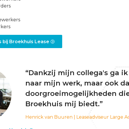
ders
ewerkers
kers
s bij Broekhuis Lease
“Dankzij mijn collega's ga ik 
naar mijn werk, maar ook da
doorgroeimogelijkheden di
Broekhuis mij biedt.”
Henrick van Buuren | Leaseadviseur Large A