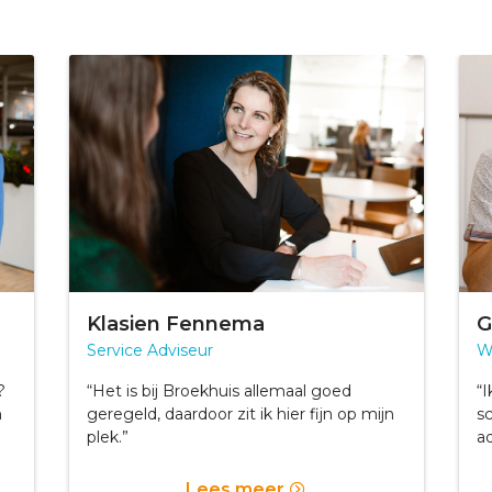
Klasien Fennema
G
Service Adviseur
W
?
“Het is bij Broekhuis allemaal goed
“I
n
geregeld, daardoor zit ik hier fijn op mijn
s
plek.”
ad
Lees meer