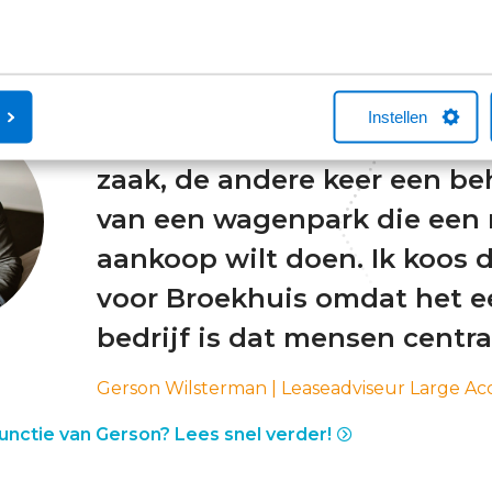
"Elke dag heb ik contact met
De ene keer spreek ik een be
Instellen
vragen heeft over zijn auto 
zaak, de andere keer een be
van een wagenpark die een
aankoop wilt doen. Ik koos d
voor Broekhuis omdat het 
bedrijf is dat mensen centraa
Gerson Wilsterman | Leaseadviseur Large Ac
unctie van Gerson? Lees snel verder!