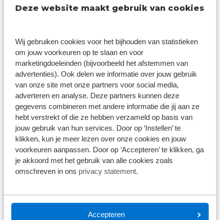
Klanten die een auto of bedrijfswagen leasen,
Deze website maakt gebruik van cookies
doen dit uit gemak. Door een auto te leasen,
hebben zij het financiële overzicht, de zekerheid
dat alles gedekt is en het comfort van een nieuw
Wij gebruiken cookies voor het bijhouden van statistieken
voertuig.
om jouw voorkeuren op te slaan en voor
marketingdoeleinden (bijvoorbeeld het afstemmen van
Het ambitieuze team van Broekhuis Lease zet
advertenties). Ook delen we informatie over jouw gebruik
zich dagelijks in voor de klant. Samen vieren we
van onze site met onze partners voor social media,
onze successen en zorgen we ervoor dat we het
adverteren en analyse. Deze partners kunnen deze
beste uit elkaar halen. Persoonlijke ontwikkeling
gegevens combineren met andere informatie die jij aan ze
wordt ook gestimuleerd. Zo kan elke collega een
hebt verstrekt of die ze hebben verzameld op basis van
jouw gebruik van hun services. Door op ‘Instellen’ te
opleiding volgen om nóg beter te worden in zijn
klikken, kun je meer lezen over onze cookies en jouw
of haar vakgebied. Meer lezen over Broekhuis
voorkeuren aanpassen. Door op ‘Accepteren’ te klikken, ga
Lease?
je akkoord met het gebruik van alle cookies zoals
omschreven in ons
privacy statement
.
Broekhuis Lease
Accepteren