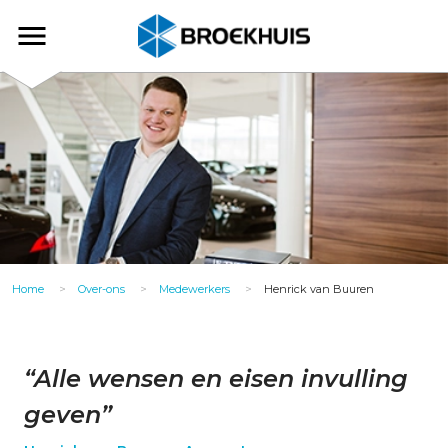
Overslaan
en
Broekhuis
naar
de
inhoud
gaan
Home
Over-ons
Medewerkers
Henrick van Buuren
“Alle wensen en eisen invulling
geven”