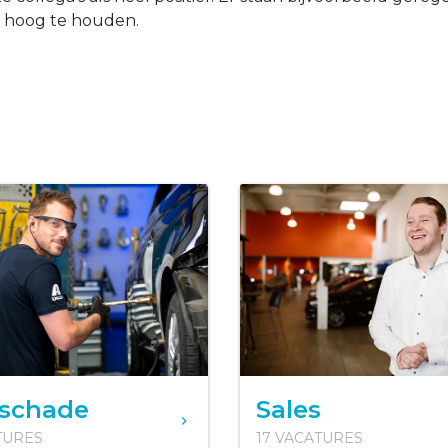
t hoog te houden.
schade
Sales
TURES
17 VACATURES