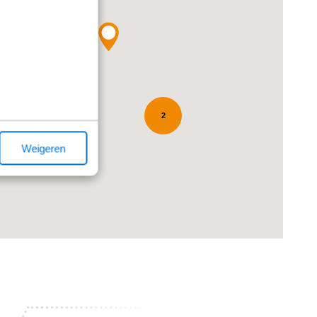
2
Weigeren