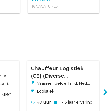
16 VACATURES
Chauffeur Logistiek
(CE) (Diverse
llan
Standplaatsen)
Vaassen, Gelderland, Nede
Škoda
rland
Logistiek
MBO
40 uur
1 - 3 jaar ervaring