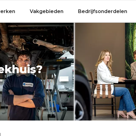
Fietsen
werken
Vakgebieden
Bedrijfsonderdelen
oekhuis?
!