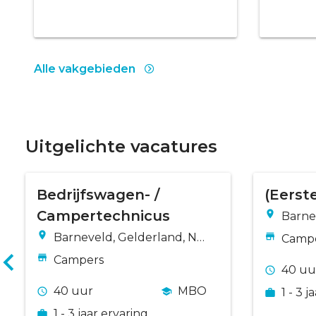
Alle vakgebieden
Uitgelichte vacatures
Bedrijfswagen- /
(Eerst
Campertechnicus
Barne
derla
Barneveld, Gelderland, Ne
Camp
derland
Campers
40 uu
40 uur
MBO
1 - 3 
1 - 3 jaar ervaring