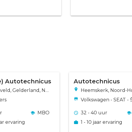
e) Autotechnicus
Autotechnicus
veld, Gelderland, Ne
Heemskerk, Noord-Ho
nd
d, Nederland
ers
Volkswagen - SEAT - 
r
MBO
32 - 40 uur
jaar ervaring
1 - 10 jaar ervaring