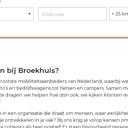
Postcode
n bij Broekhuis?
e grootste mobiliteitsaanbieders van Nederland, waarbij 
’s en bedrijfswagens tot fietsen en campers. Samen met j
 te dragen:
we helpen hoe dan ook, we kijken klanten re
j
.
e in een organisatie die draait om mensen, waar eerlijkh
 ontwikkelen in je vak? Bij ons krijg je volop kansen o
e collega’s als heel positief! Er staan bijvoorbeeld ger