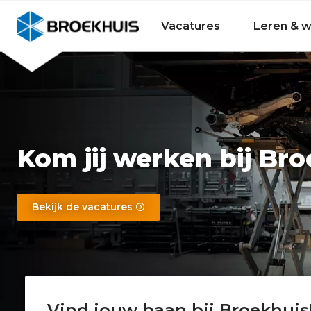
Bekijk alle vakgebieden
Bekijk alle bedrijfsonderdelen
Personeelsvoordelen
Overslaan
en
Broekhuis
Vacatures
Leren & 
naar
de
inhoud
gaan
Kom jij werken bij Br
Bekijk de vacatures
Vind jouw baan bij Broekhuis