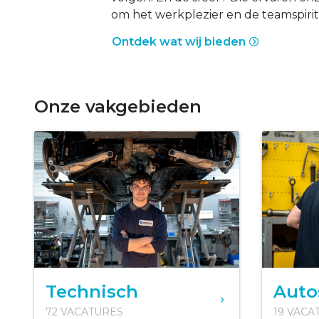
om het werkplezier en de teamspiri
Ontdek wat wij bieden
Onze vakgebieden
Technisch
Auto
72 VACATURES
19 VACA