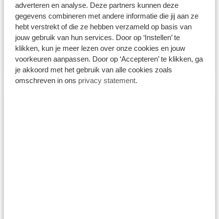
adverteren en analyse. Deze partners kunnen deze
Autoschade
gegevens combineren met andere informatie die jij aan ze
hebt verstrekt of die ze hebben verzameld op basis van
32 - 40 uur
1 - 3 jaar ervaring
jouw gebruik van hun services. Door op ‘Instellen’ te
klikken, kun je meer lezen over onze cookies en jouw
Bekijk vacature
voorkeuren aanpassen. Door op ‘Accepteren’ te klikken, ga
je akkoord met het gebruik van alle cookies zoals
omschreven in ons
privacy statement
.
Autospuiter / Voorbewerker
Harderwijk, Gelderland, Nederland
Autoschade
32 - 40 uur
1 - 3 jaar ervaring
Bekijk vacature