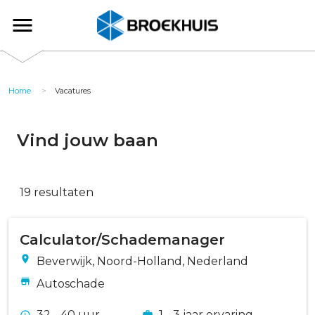
Overslaan
en
Broekhuis
naar
de
inhoud
gaan
Home
Vacatures
Vind jouw baan
19 resultaten
Calculator/Schademanager
Beverwijk, Noord-Holland, Nederland
Autoschade
32 - 40 uur
1 - 3 jaar ervaring