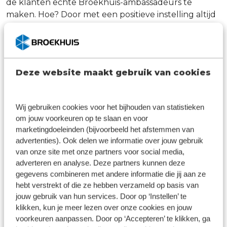
de klanten echte Broekhuis-ambassadeurs te
maken. Hoe? Door met een positieve instelling altijd
te willen helpen en te denken in oplossingen. Dit
doet Broekhuis ook voor jou! Zo ontvang je onder
andere kortingen in de werkplaats om je eigen auto
te onderhouden, krijg je leuke collega’s en zijn er
Deze website maakt gebruik van cookies
vele doorgroeimogelijkheden. Waar zie jij jezelf in de
toekomst? Laten we samen ervoor zorgen, dat je
daar gaat komen.
Wij gebruiken cookies voor het bijhouden van statistieken
om jouw voorkeuren op te slaan en voor
Zoek jij een werkgever die een positieve houding
marketingdoeleinden (bijvoorbeeld het afstemmen van
belangrijk vindt voor een gezellige werksfeer, die
advertenties). Ook delen we informatie over jouw gebruik
jouw persoonlijke ontwikkeling aanmoedigt en die je
van onze site met onze partners voor social media,
de ruimte geeft om te ontdekken hoe jouw talent
adverteren en analyse. Deze partners kunnen deze
het beste tot uiting komt? Kom Broekhuis
gegevens combineren met andere informatie die jij aan ze
versterken als Technisch Specialist!
hebt verstrekt of die ze hebben verzameld op basis van
jouw gebruik van hun services. Door op ‘Instellen’ te
Solliciteer nu!
klikken, kun je meer lezen over onze cookies en jouw
voorkeuren aanpassen. Door op ‘Accepteren’ te klikken, ga