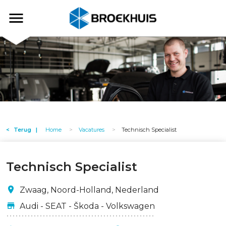
Overslaan
en
Broekhuis
naar
de
inhoud
gaan
Terug
Home
Vacatures
Technisch Specialist
Technisch Specialist
Zwaag, Noord-Holland, Nederland
Audi - SEAT - Škoda - Volkswagen