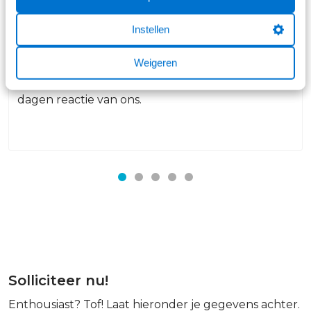
Stap 1
Solliciteren
Instellen
Je hebt een vacature gezien bij Broekhuis die jou
Weigeren
perfect past. Wat leuk! De eerste stap: stuur jouw
sollicitatie naar ons op. Je krijgt binnen 2 tot 4
dagen reactie van ons.
Solliciteer nu!
Enthousiast? Tof! Laat hieronder je gegevens achter.