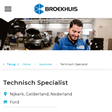
Overslaan
en
Broekhuis
naar
de
inhoud
gaan
Terug
Home
Vacatures
Technisch Specialist
Technisch Specialist
Nijkerk, Gelderland, Nederland
Ford