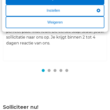
Stap 1
Instellen
Solliciteren
Weigeren
Je hebt een vacature gezien bij Broekhuis die jou
perfect past. Wat leuk! De eerste stap: stuur jouw
sollicitatie naar ons op. Je krijgt binnen 2 tot 4
dagen reactie van ons.
Solliciteer nu!