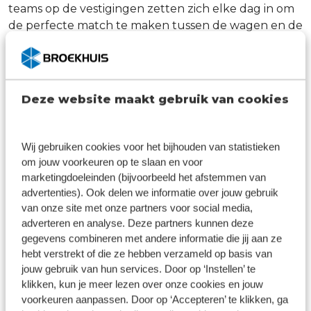
teams op de vestigingen zetten zich elke dag in om
de perfecte match te maken tussen de wagen en de
klant. Daarnaast doen we onderhoud en reparaties
en lossen we eventuele problemen voor de klant
op. Dit doen we op een betrokken manier. We
zorgen ervoor dat de klant zich thuis voelt bij ons en
Deze website maakt gebruik van cookies
begrijpen dat het niet een alledaagse stap is om een
nieuwe auto of bedrijfswagen aan te schaffen of om
een grote onderhoudsbeurt te laten uitvoeren.
Wij gebruiken cookies voor het bijhouden van statistieken
Daarom is het elke keer weer fijn om te zien dat de
om jouw voorkeuren op te slaan en voor
match of reparatie weer gelukt is. Onze successen
marketingdoeleinden (bijvoorbeeld het afstemmen van
vieren we wekelijks met een gezellige borrel met de
advertenties). Ook delen we informatie over jouw gebruik
van onze site met onze partners voor social media,
collega’s op de vestiging.
adverteren en analyse. Deze partners kunnen deze
Pas jij bij Broekhuis Dealers en wil jij je inzetten voor
gegevens combineren met andere informatie die jij aan ze
onze klanten? Kom ons team versterken als
hebt verstrekt of die ze hebben verzameld op basis van
jouw gebruik van hun services. Door op ‘Instellen’ te
Technisch Specialist!
klikken, kun je meer lezen over onze cookies en jouw
voorkeuren aanpassen. Door op ‘Accepteren’ te klikken, ga
Solliciteer nu!