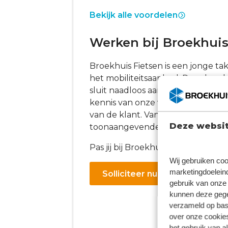
Bekijk alle voordelen
Werken bij Broekhuis
Broekhuis Fietsen is een jonge ta
het mobiliteitsaanbod. Daardoor 
sluit naadloos aan op de beleving 
kennis van onze vakvrouwen en 
van de klant. Van sportieve racefiet
Deze websit
toonaangevende A-merken hebben 
Pas jij bij Broekhuis Fietsen en w
Wij gebruiken coo
marketingdoeleind
Solliciteer nu!
gebruik van onze 
kunnen deze gegev
verzameld op basi
over onze cookies
het gebruik van a