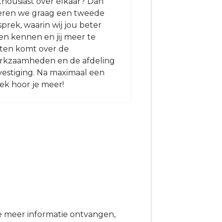
thousiast over elkaar? Dan
puntjes op de i in
eren we graag een tweede
arbeidsvoorwaard
prek, waarin wij jou beter
dit allemaal posit
en kennen en jij meer te
voor beide partij
ten komt over de
getekend worden
rkzaamheden en de afdeling
vestiging. Na maximaal een
ek hoor je meer!
je meer informatie ontvangen,