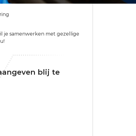
aring
 wil je samenwerken met gezellige
u!
 aangeven blij te