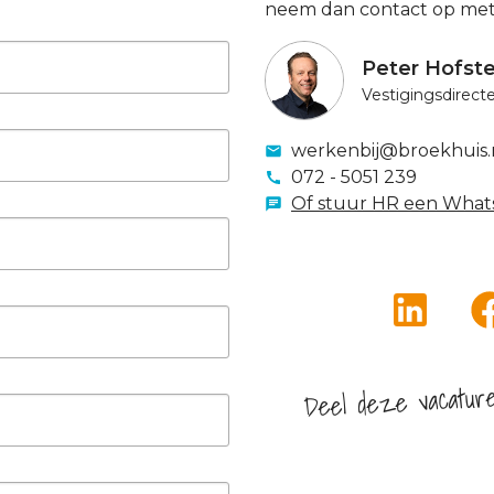
neem dan contact op met
Peter Hofst
Vestigingsdirect
werkenbij@broekhuis.
072 - 5051 239
Of stuur HR een What
Deel deze vacatur