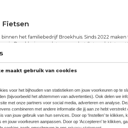
 Fietsen
k binnen het familiebedrijf Broekhuis. Sinds 2022 maken
kom je Broekhuis nu ook tegen op het fietspad. Het mo
die we via onze fiets-speciaalzaken bieden: sportief, bui
-mannen. Vanuit een breed productaanbod
en
onze kenn
s of ATB, tot bakfiets of elektrische fiets, je treft het al
e maakt gebruik van cookies
we voor iedereen een oplossing in huis!
il je je inzetten voor onze klanten? Kom ons team verster
kies voor het bijhouden van statistieken om jouw voorkeuren op te s
en (bijvoorbeeld het afstemmen van advertenties). Ook delen we inf
site met onze partners voor social media, adverteren en analyse. De
ens combineren met andere informatie die jij aan ze hebt verstrekt 
s van jouw gebruik van hun services. Door op ‘Instellen’ te klikken, 
 en jouw voorkeuren aanpassen. Door op ‘Accepteren’ te klikken, ga
lle cookies zoals omschreven in ons
privacy statement
.