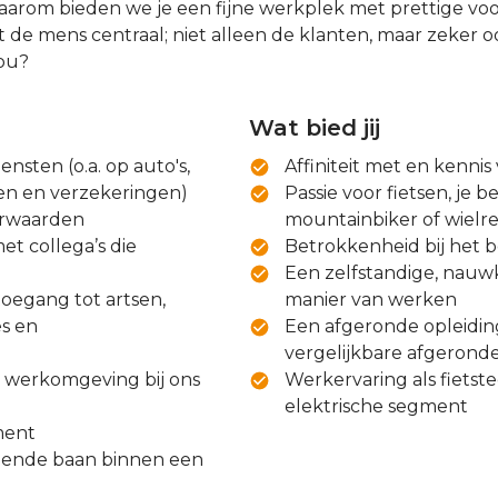
 Daarom bieden we je een fijne werkplek met prettige vo
aat de mens centraal; niet alleen de klanten, maar zeker 
ou?
Wat bied jij
nsten (o.a. op auto's,
Affiniteit met en kennis
cten en verzekeringen)
Passie voor fietsen, je b
orwaarden
mountainbiker of wiel
t collega’s die
Betrokkenheid bij het be
Een zelfstandige, nauw
toegang tot artsen,
manier van werken
s en
Een afgeronde opleiding
vergelijkbare afgeronde
 werkomgeving bij ons
Werkervaring als fietst
elektrische segment
ment
elende baan binnen een