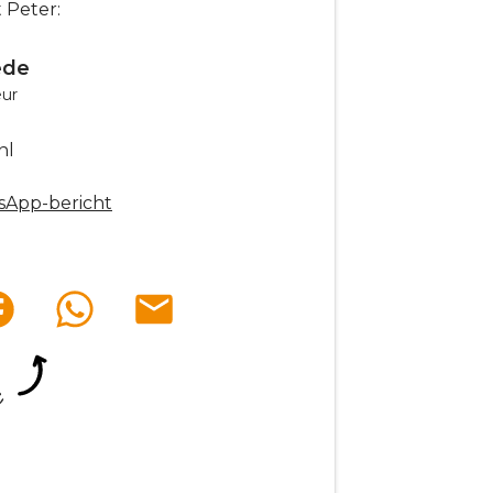
 Peter:
ede
eur
nl
sApp-bericht
e