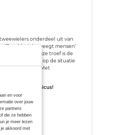
 tweewielers onderdeel uit van
tto ‘Broekhuis beweegt mensen’
ten en gezond. Onze troef is de
is zoomen we in op de situatie
lemaal bij ons aan. Met
ken als
Fietstechnicus
!
laan en voor
ormatie over jouw
ze partners
of die ze hebben
kun je meer lezen
 je akkoord met