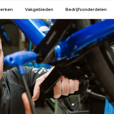
Fietsen
werken
Vakgebieden
Bedrijfsonderdelen
cus
icus