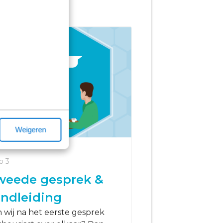
Weigeren
p 3
Stap 4
weede gesprek &
Arbeidsvo
Zijn we na het t
ondleiding
nog steeds entho
n wij na het eerste gesprek
elkaar? Dan zett