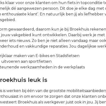
jks klaar voor onze klanten om hun fiets in topconditie
amelijk dé aangewezen persoon. Dit doe je elke dag met d
n enthousiaste klant’. En natuurlijk ben jij als liefhebbe
tsgebied.
orm gewaardeerd, daarom kun je bij Broekhuis rekenen
nnen jouw vakgebied kunt ontwikkelen. Daarbij werk je 
g weer iets nieuws. Zo ben je niet alleen vandaag maar o
nderhoud en vakkundige reparaties. Jou dagelijkse wer
ijklaar maken van E-bikes en Stadsfietsen
tvoeren aan sportfietsen
rsteunende werkzaamheden in de werkplaats
oekhuis leuk is
is is werken bij één van de grootste mobiliteitsaanbiede
enthousiast in om ervoor te zorgen dat onze klanten onb
esteert Broekhuis als werkgever juist ook in jou. Jij ben