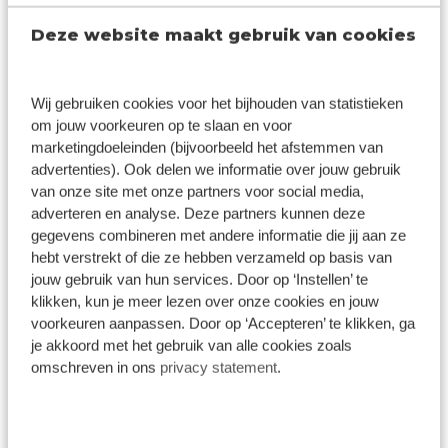
tot bakfiets of elektrische fiets, je treft het allemaal
Deze website maakt gebruik van cookies
bij ons aan. Met toonaangevende A-merken hebben
we voor iedereen een oplossing in huis!
Pas jij bij Broekhuis Fietsen en wil je je inzetten voor
Wij gebruiken cookies voor het bijhouden van statistieken
onze klanten? Kom ons team versterken als
om jouw voorkeuren op te slaan en voor
marketingdoeleinden (bijvoorbeeld het afstemmen van
Fietstechnicus
!
advertenties). Ook delen we informatie over jouw gebruik
van onze site met onze partners voor social media,
Solliciteer nu!
adverteren en analyse. Deze partners kunnen deze
gegevens combineren met andere informatie die jij aan ze
hebt verstrekt of die ze hebben verzameld op basis van
jouw gebruik van hun services. Door op ‘Instellen’ te
klikken, kun je meer lezen over onze cookies en jouw
voorkeuren aanpassen. Door op ‘Accepteren’ te klikken, ga
Sollicitatieprocedure
je akkoord met het gebruik van alle cookies zoals
omschreven in ons
privacy statement
.