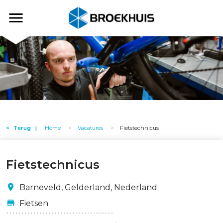
Overslaan
en
Broekhuis
naar
de
inhoud
gaan
Terug
Home
Vacatures
Fietstechnicus
Fietstechnicus
Barneveld, Gelderland, Nederland
Fietsen