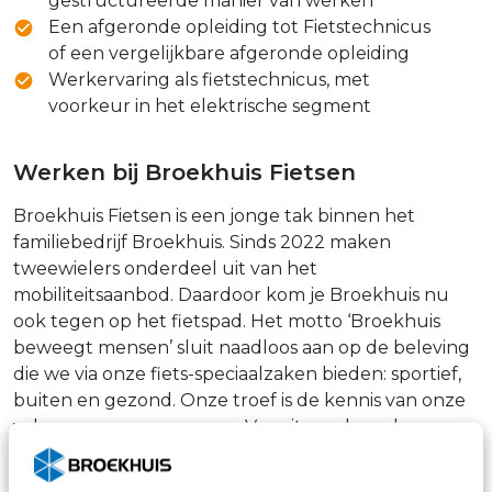
gestructureerde manier van werken
Een afgeronde opleiding tot Fietstechnicus
of een vergelijkbare afgeronde opleiding
Werkervaring als fietstechnicus, met
voorkeur in het elektrische segment
Werken bij Broekhuis Fietsen
Broekhuis Fietsen is een jonge tak binnen het
familiebedrijf Broekhuis. Sinds 2022 maken
tweewielers onderdeel uit van het
mobiliteitsaanbod. Daardoor kom je Broekhuis nu
ook tegen op het fietspad. Het motto ‘Broekhuis
beweegt mensen’ sluit naadloos aan op de beleving
die we via onze fiets-speciaalzaken bieden: sportief,
buiten en gezond. Onze troef is de kennis van onze
vakvrouwen en -mannen. Vanuit een breed
productaanbod
en
onze kennis zoomen we in op de
situatie van de klant. Van sportieve racefiets of ATB,