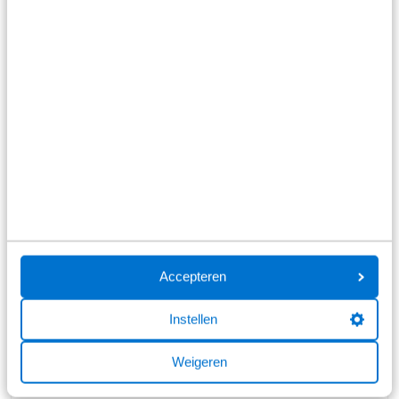
Stap 1
Solliciteren
Accepteren
Je hebt een vacature gezien bij Broekhuis die jou
perfect past. Wat leuk! De eerste stap: stuur jouw
Instellen
sollicitatie naar ons op. Je krijgt binnen 2 tot 4
dagen reactie van ons.
Weigeren