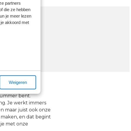
ze partners
of die ze hebben
kun je meer lezen
teeds naar
 je akkoord met
 één dag is
 uitdaging
aken."
derwijk
Weigeren
n nummer bent.
ing. Je werkt immers
en maar juist ook onze
 maken, en dat begint
 je met onze