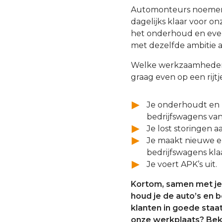
Automonteurs noemen w
dagelijks klaar voor o
het onderhoud en event
met dezelfde ambitie al
Welke werkzaamheden j
graag even op een rijtj
Je onderhoudt en r
bedrijfswagens va
Je lost storingen a
Je maakt nieuwe en
bedrijfswagens klaa
Je voert APK’s uit.
Kortom, samen met je 
houd je de auto’s en 
klanten in goede staat
onze werkplaats? Bek