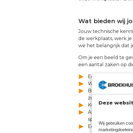
Wat bieden wij j
Jouw technische kenni
de werkplaats, werk je
we het belangrijk dat j
Om je een beeld te ge
een aantal zaken op die
Een aantrekkelijke
Werken met moder
Begeleiding van jo
zodat je specialist
Deze websit
Kortingen in de wer
Andere kortingen: 
sportabonnement
Wij gebruiken coo
Een no-nonsense om
marketingdoeleind