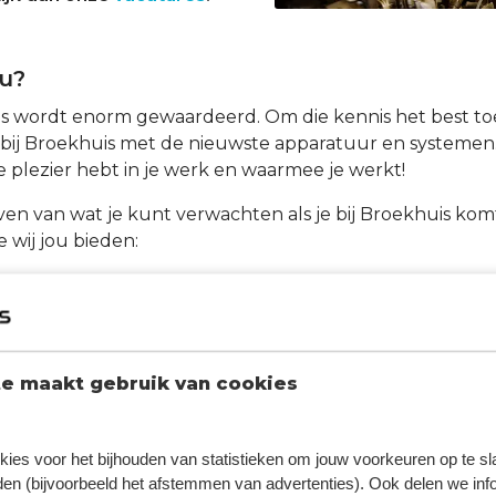
ou?
s wordt enorm gewaardeerd. Om die kennis het best to
 bij Broekhuis met de nieuwste apparatuur en systemen.
e plezier hebt in je werk en waarmee je werkt!
ven van wat je kunt verwachten als je bij Broekhuis k
 wij jou bieden:
 en afwisselende baan binnen een mensgerichte organis
ne gereedschappen en materialen.
uw persoonlijke ontwikkeling door merkspecifieke curs
 kan worden in jouw vak.
e maakt gebruik van cookies
kplaats (o.a. op onderdelen, accessoires en arbeidsuren)
op nieuwe/gebruikte auto’s maar ook diensten zoals ve
en.
kies voor het bijhouden van statistieken om jouw voorkeuren op te s
geving met gezellige collega’s die gemotiveerd en kun
en (bijvoorbeeld het afstemmen van advertenties). Ook delen we inf