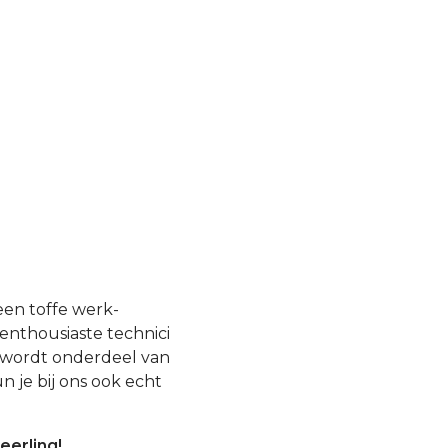
een toffe werk-
enthousiaste technici
e wordt onderdeel van
n je bij ons ook echt
eerling!