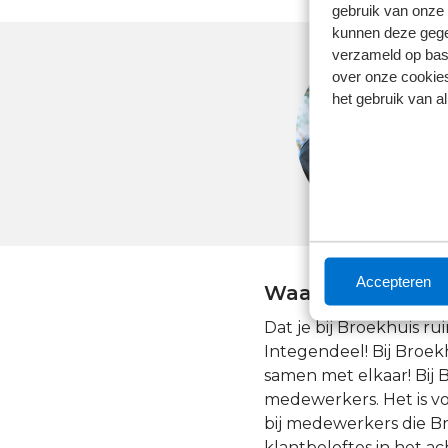
gebruik van onze 
kunnen deze gegev
verzameld op basi
over onze cookies
het gebruik van a
Accepteren
Waarom wil je we
Dat je bij Broekhuis ru
Integendeel! Bij Broek
samen met elkaar! Bij 
medewerkers. Het is v
bij medewerkers die B
klantbeloftes in het a