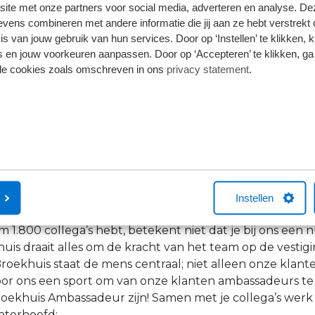
site met onze partners voor social media, adverteren en analyse. De
ens combineren met andere informatie die jij aan ze hebt verstrekt 
s van jouw gebruik van hun services. Door op ‘Instellen’ te klikken, 
"Na 30 jaar heb ik het nog s
 en jouw voorkeuren aanpassen. Door op ‘Accepteren’ te klikken, ga
mijn zin bij Broekhuis; geen
lle cookies zoals omschreven in ons
privacy statement
.
hetzelfde, iedere dag is een
én we kunnen klanten blij m
Olaf | Technisch Specialist bij Volvo-Ford Har
Instellen
rken bij Broekhuis?
im 1.800 collega’s hebt, betekent niet dat je bij ons ee
huis draait alles om de kracht van het team op de vestig
Broekhuis staat de mens centraal; niet alleen onze klant
oor ons een sport om van onze klanten ambassadeurs te
roekhuis Ambassadeur zijn! Samen met je collega’s werk
chterhoofd: