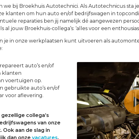
e bij Broekhuis Autotechnici. Als Autotechnicus sta 
nze klanten om hun auto en/of bedrijfswagen in topcondi
uele reparaties ben jij namelijk dé aangewezen persoon
s al jouw Broekhuis-collega’s: ‘alles voor een enthousiast
e in onze werkplaatsen kunt uitvoeren als automonteu
e:
epareert auto’s en/of
n klanten
an voertuigen op.
 gebruikte auto’s en/of
r voor aflevering.
gezellige collega’s
bedrijfswagens van onze
. Ook aan de slag in
ijk dan onze
vacatures
.