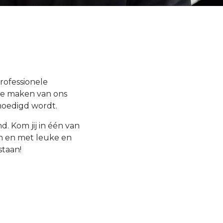
rofessionele
 te maken van ons
moedigd wordt.
nd. Kom jij in één van
 en met leuke en
taan!