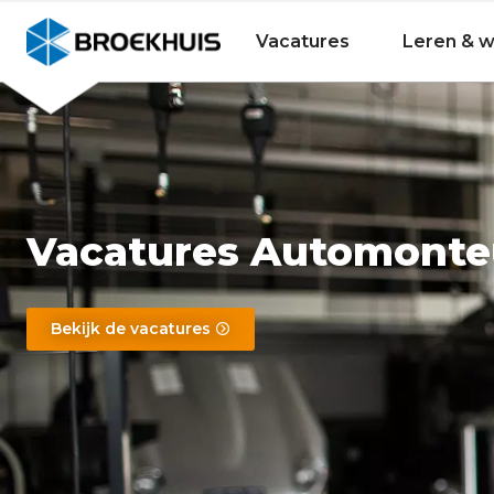
Bekijk alle vakgebieden
Bekijk alle bedrijfsonderdelen
Personeelsvoordelen
Overslaan
en
Broekhuis
Vacatures
Leren & 
naar
de
inhoud
gaan
Vacatures Automonte
Bekijk de vacatures