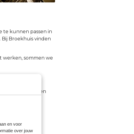
e te kunnen passen in
 Bij Broekhuis vinden
omt werken, sommen we
atie
ussen aan te bieden
.
rzekeringen en
laan en voor
dig zijn.
ormatie over jouw