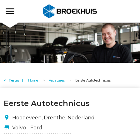
Overslaan
en
Broekhuis
naar
de
inhoud
gaan
Terug
Home
Vacatures
Eerste Autotechnicus
Eerste Autotechnicus
Hoogeveen, Drenthe, Nederland
Volvo - Ford