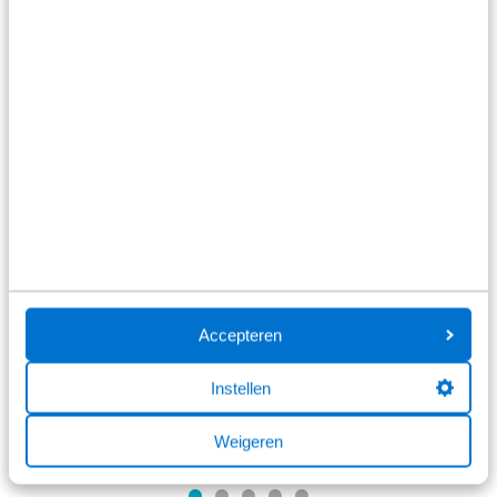
Stap 1
Solliciteren
Je hebt een vacature gezien bij Broekhuis die jou
perfect past. Wat leuk! De eerste stap: stuur jouw
Accepteren
sollicitatie naar ons op. Je krijgt binnen 2 tot 4
dagen reactie van ons.
Instellen
Weigeren