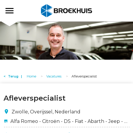
Overslaan
en
Broekhuis
naar
de
inhoud
gaan
Terug
Home
Vacatures
Afleverspecialist
Afleverspecialist
Zwolle, Overijssel, Nederland
Alfa Romeo - Citroën - DS - Fiat - Abarth - Jeep - Peugeot - Lancia