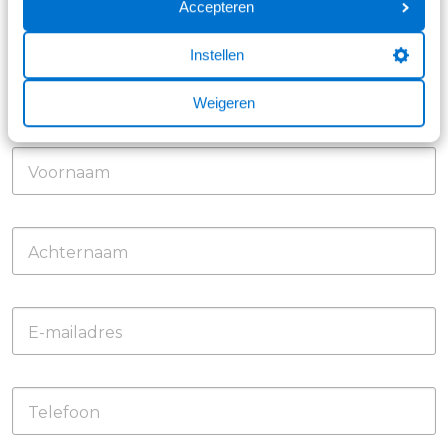
Accepteren
Instellen
Solliciteer nu!
Enthousiast? Tof! Laat hieronder je gegevens achter.
Weigeren
Wij komen graag met jou in contact.
Voornaam
Achternaam
E-mailadres
Telefoon