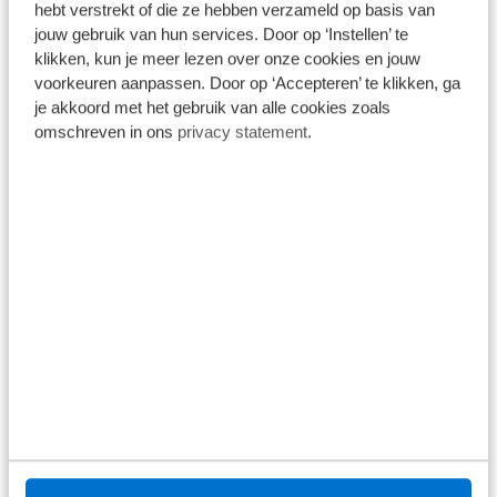
hebt verstrekt of die ze hebben verzameld op basis van
jouw gebruik van hun services. Door op ‘Instellen’ te
klikken, kun je meer lezen over onze cookies en jouw
voorkeuren aanpassen. Door op ‘Accepteren’ te klikken, ga
je akkoord met het gebruik van alle cookies zoals
Stap 1
omschreven in ons
privacy statement
.
Solliciteren
Je hebt een vacature gezien bij Broekhuis die jou
perfect past. Wat leuk! De eerste stap: stuur jouw
sollicitatie naar ons op. Je krijgt binnen 2 tot 4
dagen reactie van ons.