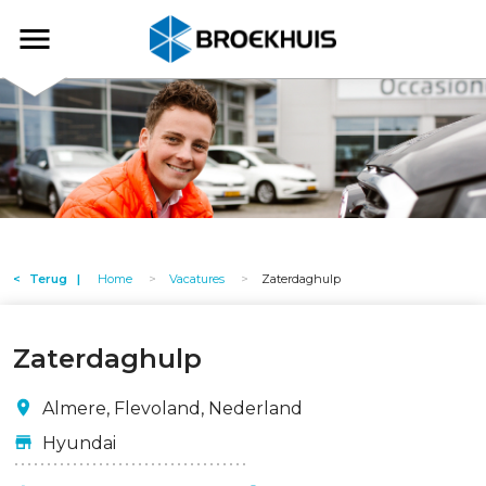
Overslaan
en
Broekhuis
naar
de
inhoud
gaan
Terug
Home
Vacatures
Zaterdaghulp
Zaterdaghulp
Almere, Flevoland, Nederland
Hyundai