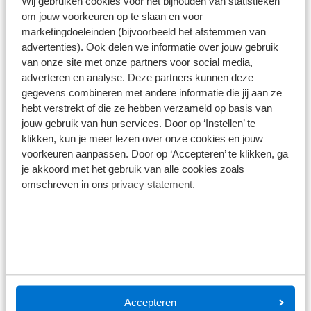
Wij gebruiken cookies voor het bijhouden van statistieken
beweegt mensen. Wat beweegt jou?
om jouw voorkeuren op te slaan en voor
marketingdoeleinden (bijvoorbeeld het afstemmen van
Wat bieden wij
advertenties). Ook delen we informatie over jouw gebruik
van onze site met onze partners voor social media,
Een auto van de zaak
adverteren en analyse. Deze partners kunnen deze
Kortingen op producten en diensten (o.a. op
gegevens combineren met andere informatie die jij aan ze
auto's, fietsen, private lease contracten en
hebt verstrekt of die ze hebben verzameld op basis van
verzekeringen)
jouw gebruik van hun services. Door op ‘Instellen’ te
Een no-nonsense omgeving met collega’s
klikken, kun je meer lezen over onze cookies en jouw
die gemotiveerd en kundig zijn
voorkeuren aanpassen. Door op ‘Accepteren’ te klikken, ga
LifeCheck: Gratis en anoniem toegang tot
je akkoord met het gebruik van alle cookies zoals
artsen, psychologen, (budget)coaches en
omschreven in ons
privacy statement
.
voedingsdeskundigen
Een plezierige en dynamische
werkomgeving bij ons familiebedrijf
Eigenaarschap en vrijheid krijgen in jouw
expertise
Een aantrekkelijke en afwisselende baan
binnen een mensgerichte organisatie
Accepteren