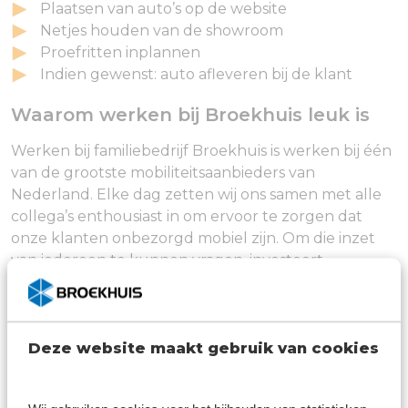
Plaatsen van auto’s op de website
Netjes houden van de showroom
Proefritten inplannen
Indien gewenst: auto afleveren bij de klant
Waarom werken bij Broekhuis leuk is
Werken bij familiebedrijf Broekhuis is werken bij één
van de grootste mobiliteitsaanbieders van
Nederland. Elke dag zetten wij ons samen met alle
collega’s enthousiast in om ervoor te zorgen dat
onze klanten onbezorgd mobiel zijn. Om die inzet
van iedereen te kunnen vragen, investeert
Broekhuis als werkgever juist ook in jou. Jij bent
namelijk de spil in onze organisatie naar de klanten
toe. Daarom bieden we je een fijne werkplek met
Deze website maakt gebruik van cookies
prettige voordelen en ruimte voor persoonlijke groei
aan. Bij ons staat de mens centraal; niet alleen de
klanten, maar zeker ook onze collega’s. Broekhuis