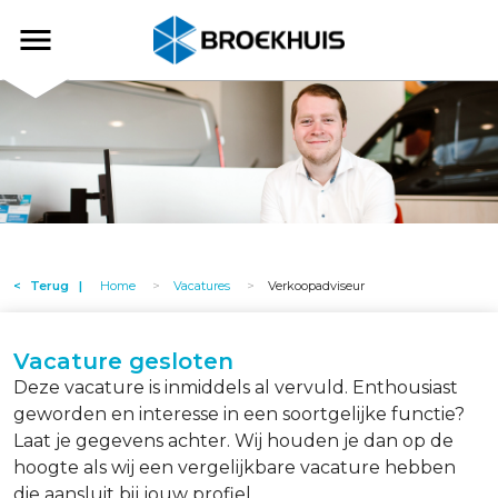
Overslaan
en
Broekhuis
naar
de
inhoud
gaan
Terug
Home
Vacatures
Verkoopadviseur
Vacature gesloten
Deze vacature is inmiddels al vervuld. Enthousiast
geworden en interesse in een soortgelijke functie?
Laat je gegevens achter. Wij houden je dan op de
hoogte als wij een vergelijkbare vacature hebben
die aansluit bij jouw profiel.