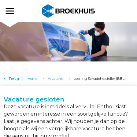
Overslaan
en
Broekhuis
naar
de
inhoud
gaan
Terug
Home
Vacatures
Leerling Schadehersteller (BBL)
Vacature gesloten
Deze vacature is inmiddels al vervuld. Enthousiast
geworden en interesse in een soortgelijke functie?
Laat je gegevens achter. Wij houden je dan op de
hoogte als wij een vergelijkbare vacature hebben
die aansluit bij jouw profiel.