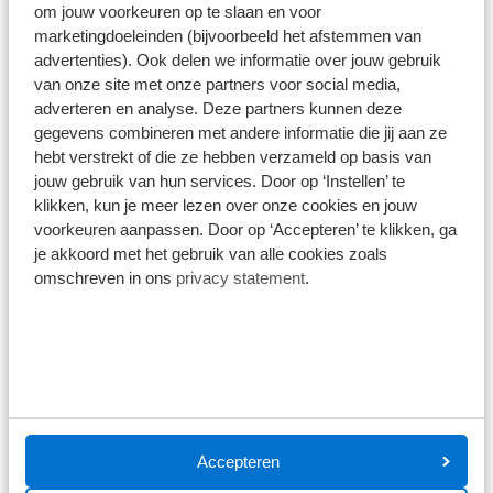
Werken met de nieuwste producten en
om jouw voorkeuren op te slaan en voor
technieken in onze werkplaats
marketingdoeleinden (bijvoorbeeld het afstemmen van
Een mbo-opleiding bij een erkend
advertenties). Ook delen we informatie over jouw gebruik
leerbedrijf
van onze site met onze partners voor social media,
adverteren en analyse. Deze partners kunnen deze
€ 750 waarmee je je rijbewijs kan halen
gegevens combineren met andere informatie die jij aan ze
Een laptop die je voor je opleiding mag
hebt verstrekt of die ze hebben verzameld op basis van
gebruiken
jouw gebruik van hun services. Door op ‘Instellen’ te
Baangarantie vanaf dag 1!
klikken, kun je meer lezen over onze cookies en jouw
Genoeg mogelijkheden om trainingen te
voorkeuren aanpassen. Door op ‘Accepteren’ te klikken, ga
kunnen volgen
je akkoord met het gebruik van alle cookies zoals
4 dagen werken, 1 dag naar school en 5
omschreven in ons
privacy statement
.
dagen betaald krijgen
Kortingen: in de werkplaats op o.a.
onderdelen, accessoires en arbeidsuren,
maar ook bij aanschaf van een nieuwe of
gebruikte auto en het gebruik van diensten
als Verzekeringen
Korting op een sportabonnement, aanschaf
Accepteren
van een fiets en meer