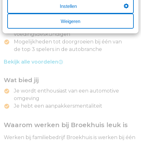
Een stabiele werkgever, die al ruim 90 jaar
Instellen
succesvol is
LifeCheck: Gratis en anoniem toegang tot
Weigeren
artsen, psychologen, (budget)coaches en
voedingsdeskundigen
Mogelijkheden tot doorgroeien bij één van
de top 3 spelers in de autobranche
Bekijk alle voordelen
Wat bied jij
Je wordt enthousiast van een automotive
omgeving
Je hebt een aanpakkersmentaliteit
Waarom werken bij Broekhuis leuk is
Werken bij familiebedrijf Broekhuis is werken bij één