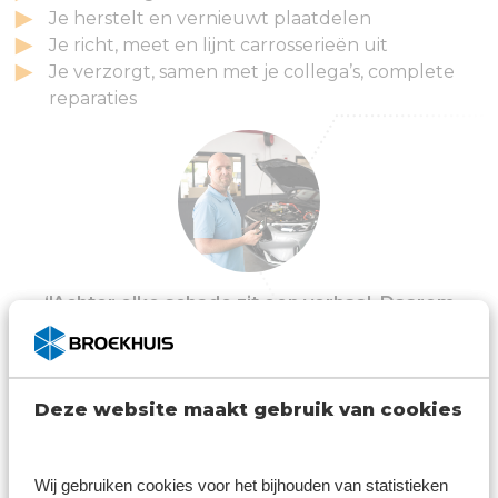
Je herstelt en vernieuwt plaatdelen
Je richt, meet en lijnt carrosserieën uit
Je verzorgt, samen met je collega’s, complete
reparaties
‘'Achter elke schade zit een verhaal. Daarom
luisteren we naar de klant en nemen we ze
mee in het proces.’'
Sybo Talsma | Calculator (Schademanager)
Deze website maakt gebruik van cookies
Wat bieden wij
Wij gebruiken cookies voor het bijhouden van statistieken