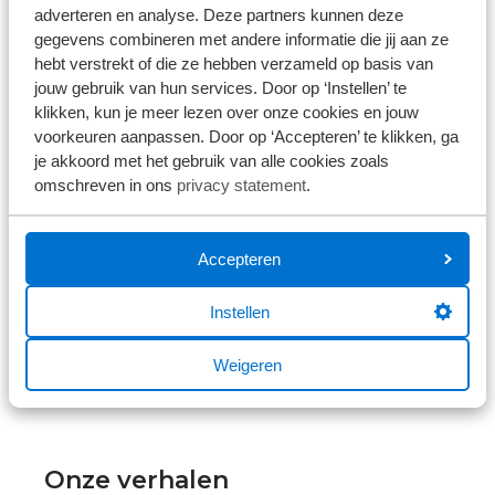
adverteren en analyse. Deze partners kunnen deze
Met
meerdere vestigingen
in Nederland is
gegevens combineren met andere informatie die jij aan ze
Broekhuis Autoschade een belangrijke partij voor
hebt verstrekt of die ze hebben verzameld op basis van
het repareren van auto’s en bedrijfswagens. Op
jouw gebruik van hun services. Door op ‘Instellen’ te
iedere vestiging ontvangen we elke klant
klikken, kun je meer lezen over onze cookies en jouw
begripvol, want we weten hoe vervelend het is
voorkeuren aanpassen. Door op ‘Accepteren’ te klikken, ga
om schade te hebben. We weten ook hoe
je akkoord met het gebruik van alle cookies zoals
belangrijk het is dat de klant weer snel over de
omschreven in ons
privacy statement
.
auto kan beschikken. Een goede planning in de
werkplaats is dus noodzakelijk. En we zorgen
Accepteren
voor een fijne werksfeer zodat iedereen zich
thuis voelt. Broekhuis vindt dat een
Instellen
mensgerichte manier van werken niet alleen voor
onze klanten geldt, maar ook voor de
Weigeren
medewerkers. Wil jij ook zo werken? Word dan
onze nieuwe collega!
Onze verhalen