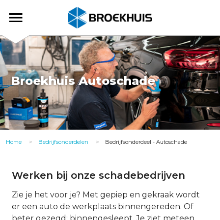
Overslaan
en
Broekhuis
naar
de
inhoud
gaan
Broekhuis Autoschade
Home
Bedrijfsonderdelen
Bedrijfsonderdeel - Autoschade
Werken bij onze schadebedrijven
Zie je het voor je? Met gepiep en gekraak wordt
er een auto de werkplaats binnengereden. Of
beter gezegd: binnengesleept. Je ziet meteen