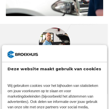
‘'Achter elke schade zit een verhaal.
Deze website maakt gebruik van cookies
Daarom luisteren we naar de klant en
nemen we ze mee in het proces.’'
Wij gebruiken cookies voor het bijhouden van statistieken
Sybo Talsma | Calculator (Schademanager)
om jouw voorkeuren op te slaan en voor
marketingdoeleinden (bijvoorbeeld het afstemmen van
advertenties). Ook delen we informatie over jouw gebruik
Over Broekhuis Autoschade
van onze site met onze partners voor social media,