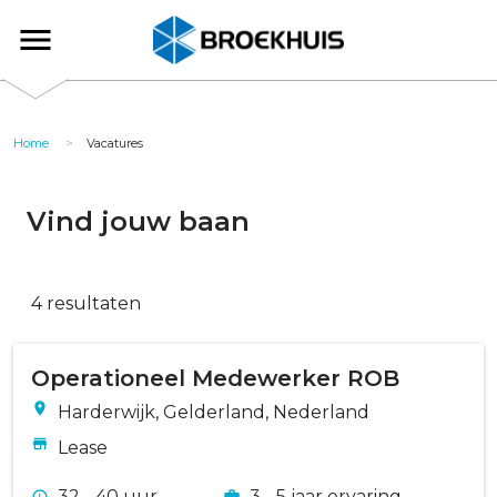
Overslaan
en
Broekhuis
naar
de
inhoud
gaan
Home
Vacatures
Vind jouw baan
4 resultaten
Operationeel Medewerker ROB
Harderwijk, Gelderland, Nederland
Lease
32 - 40 uur
3 - 5 jaar ervaring