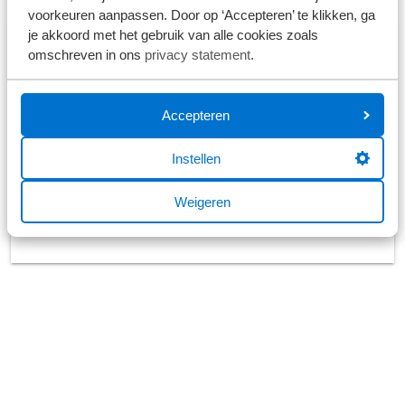
voorkeuren aanpassen. Door op ‘Accepteren’ te klikken, ga
je akkoord met het gebruik van alle cookies zoals
omschreven in ons
privacy statement
.
Zit er geen vacature bij voor jou?
Accepteren
We zoeken graag met je mee naar een
passende functie.
Instellen
Stuur jouw open sollicitatie
Weigeren