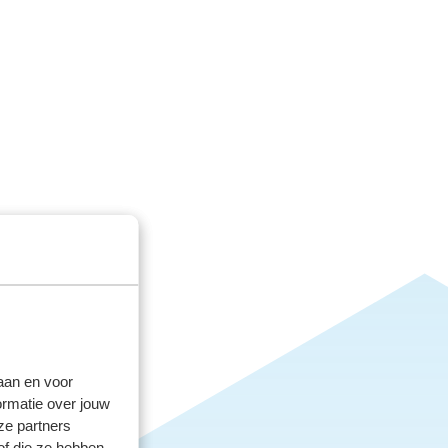
laan en voor
ormatie over jouw
ze partners
of die ze hebben