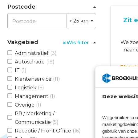
Postcode
Zit 
Postcode
Vakgebied
We zoe
Wis filter
naar 
Administratief
(3)
Autoschade
(19)
Stuur 
IT
(1)
sollicit
Klantenservice
(11)
Logistiek
(6)
Management
(1)
Deze websit
Overige
(1)
PR / Marketing /
Wij gebruiken coo
Communicatie
(5)
marketingdoeleind
Receptie / Front Office
(16)
gebruik van onze 
kunnen deze gegev